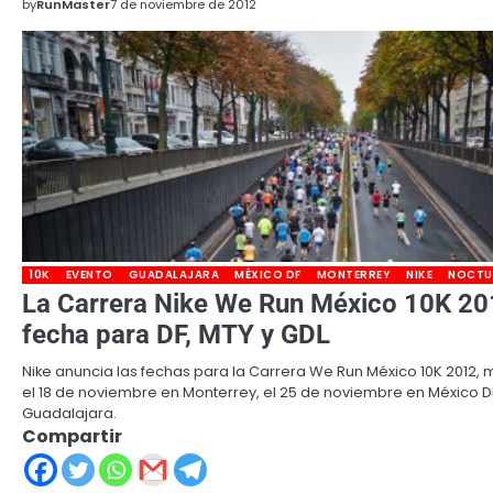
by
RunMaster
7 de noviembre de 2012
10K
EVENTO
GUADALAJARA
MÉXICO DF
MONTERREY
NIKE
NOCTU
La Carrera Nike We Run México 10K 201
fecha para DF, MTY y GDL
Nike anuncia las fechas para la Carrera We Run México 10K 2012,
el 18 de noviembre en Monterrey, el 25 de noviembre en México DF
Guadalajara.
Compartir