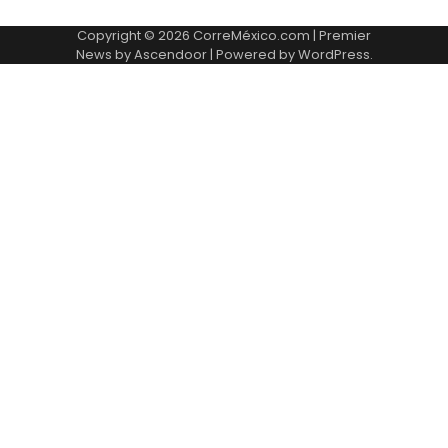
de
Copyright © 2026
CorreMéxico.com
| Premier
entradas
News by
Ascendoor
| Powered by
WordPress
.