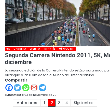
5K
CARRERA
EVENTO
INFANTÍL
MÉXICO DF
Segunda Carrera Nintendo 2011, 5K, Mé
diciembre
La segunda edición de la Carrera Nintendo está programada par
arranque a las 8 am desde el Museo de Historia Natural.
Compartir
by
RunMaster
23 de noviembre de 2011
Paginación
Anteriores
1
2
3
4
Siguientes