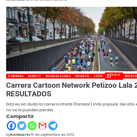
MÉXICO
CARRERA
EVENTO
GUADALAJARA
INFANTÍL
LEÓN
MONTE
DF
Carrera Cartoon Network Petizoo Lala 
RESULTADOS
Esta es sin duda la carrera infantil (familiar) más popular del año
no se la pueden perder.
Compartir
by
RunMaster
15 de septiembre de 2012