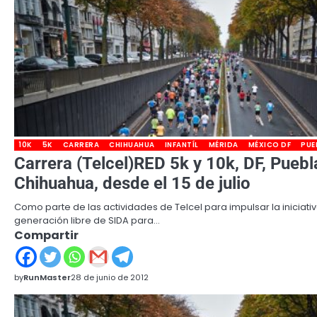
10K
5K
CARRERA
CHIHUAHUA
INFANTÍL
MÉRIDA
MÉXICO DF
PUE
Carrera (Telcel)RED 5k y 10k, DF, Puebl
Chihuahua, desde el 15 de julio
Como parte de las actividades de Telcel para impulsar la iniciati
generación libre de SIDA para…
Compartir
by
RunMaster
28 de junio de 2012