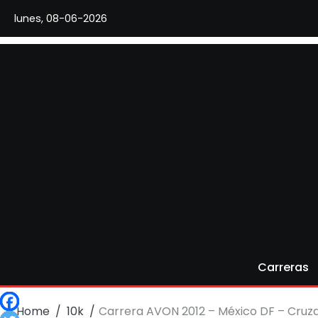
Skip
lunes, 08-06-2026
to
content
Carreras
Home
10k
Carrera AVON 2012 – México DF – Cruz