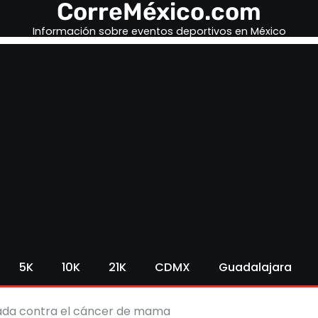
CorreMéxico.com
Información sobre eventos deportivos en México
5K
10K
21K
CDMX
Guadalajara
ada contra el cáncer de mama