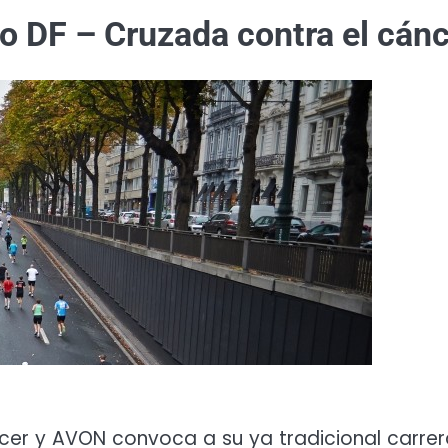
o DF – Cruzada contra el cán
ncer y AVON convoca a su ya tradicional carr