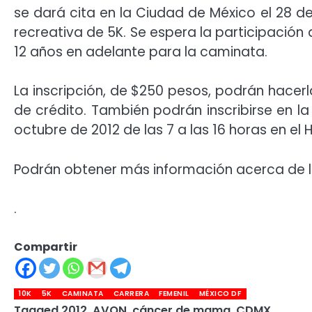
se dará cita en la Ciudad de México el 28 d
recreativa de 5K. Se espera la participación
12 años en adelante para la caminata.
La inscripción, de $250 pesos, podrán hace
de crédito. También podrán inscribirse en 
octubre de 2012 de las 7 a las 16 horas en el 
Podrán obtener más información acerca de la
.
Compartir
10K
5K
CAMINATA
CARRERA
FEMENIL
MÉXICO DF
Tagged
2012
,
AVON
,
cáncer de mama
,
CDMX