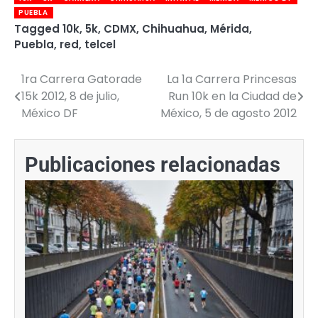
PUEBLA
Tagged
10k
,
5k
,
CDMX
,
Chihuahua
,
Mérida
,
Puebla
,
red
,
telcel
1ra Carrera Gatorade
La 1a Carrera Princesas
Navegación
15k 2012, 8 de julio,
Run 10k en la Ciudad de
de
México DF
México, 5 de agosto 2012
entradas
Publicaciones relacionadas