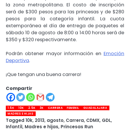
la zona metropolitana. El costo de inscripción
será de $300 pesos para las princesas y de $280
pesos para la categoría infantil. La cuota
extemporánea el día de entrega de paquetes el
sábado 10 de agosto de 8:00 a 14:00 horas será de
$350 y $320 respectivamente.
Podrán obtener mayor información en
Emoción
Deportiva
.
¡Que tengan una buena carrera!
Compartir
1.5K
10K
2.5K
3K
CARRERA
FEMENIL
GUADALAJARA
MADRES E HIJAS
Tagged
10k
,
2013
,
agosto
,
Carrera
,
CDMX
,
GDL
,
Infantíl
,
Madres e hijas
,
Princesas Run