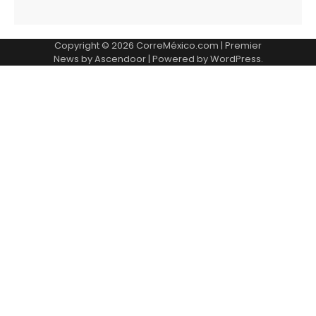
Copyright © 2026
CorreMéxico.com
| Premier
News by
Ascendoor
| Powered by
WordPress
.