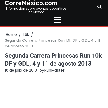
CorreMéxico.com
Skip
to
Información sobre eventos deportivos
en México
content
Home
1.5k
Segunda Carrera Princesas Run 10k DF y GDL, 4 y 11
de agosto 2013
Segunda Carrera Princesas Run 10k
DF y GDL, 4 y 11 de agosto 2013
18 de julio de 2013
by
RunMaster