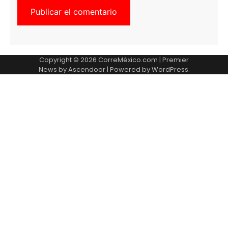
Copyright © 2026
CorreMéxico.com
| Premier
News by
Ascendoor
| Powered by
WordPress
.