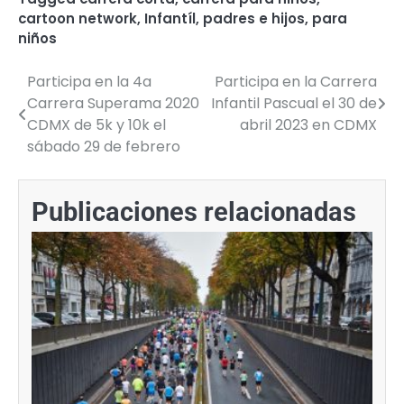
cartoon network
,
Infantíl
,
padres e hijos
,
para
niños
Participa en la 4a
Participa en la Carrera
Navegación
Carrera Superama 2020
Infantil Pascual el 30 de
de
CDMX de 5k y 10k el
abril 2023 en CDMX
sábado 29 de febrero
entradas
Publicaciones relacionadas