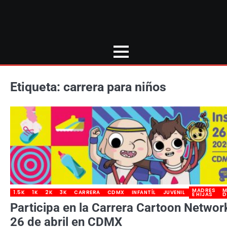
Etiqueta:
carrera para niños
MADRES
M
1.5K
1K
2K
3K
CARRERA
CDMX
INFANTÍL
JUVENIL
E HIJAS
D
Participa en la Carrera Cartoon Networ
26 de abril en CDMX