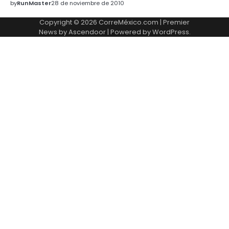
by
RunMaster
28 de noviembre de 2010
Copyright © 2026
CorreMéxico.com
| Premier
News by
Ascendoor
| Powered by
WordPress
.