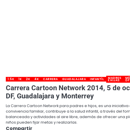
MADRES
MÉ
1.5K
1K
2K
4K
CARRERA
GUADALAJARA
INFANTÍL
E HIJAS
DF
Carrera Cartoon Network 2014, 5 de oc
DF, Guadalajara y Monterrey
La Carrera Cartoon Network para padres e hijos, es una iniciativ
convivencia familiar, contribuye a la salud infantil, a través del f
balanceada y actividades al aire libre, además de ofrecer una pl
niños pueden fijar metas y realizarlas.
Compartir