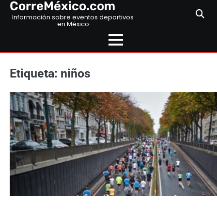
CorreMéxico.com
Skip
to
Información sobre eventos deportivos
en México
content
Etiqueta:
niños