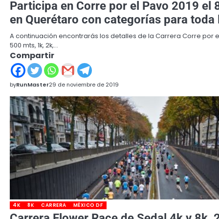
Participa en Corre por el Pavo 2019 el 
en Querétaro con categorías para toda l
A continuación encontrarás los detalles de la Carrera Corre por e
500 mts, 1k, 2k,…
Compartir
by
RunMaster
29 de noviembre de 2019
4K
8K
CARRERA
MÉXICO DF
Carrera Flower Race de Sedal 4k y 8k, 