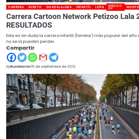
MÉXICO
CARRERA
EVENTO
GUADALAJARA
INFANTÍL
LEÓN
MONTE
DF
Carrera Cartoon Network Petizoo Lala 
RESULTADOS
Esta es sin duda la carrera infantil (familiar) más popular del año
no se la pueden perder.
Compartir
by
RunMaster
15 de septiembre de 2012