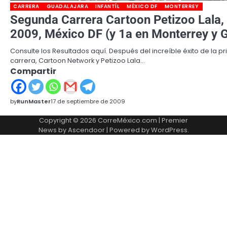
CARRERA
GUADALAJARA
INFANTÍL
MÉXICO DF
MONTERREY
Segunda Carrera Cartoon Petizoo Lala,
2009, México DF (y 1a en Monterrey y G
Consulte los Resultados aquí. Después del increíble éxito de la p
carrera, Cartoon Network y Petizoo Lala…
Compartir
by
RunMaster
17 de septiembre de 2009
Copyright © 2026
CorreMéxico.com
| Premier
News by
Ascendoor
| Powered by
WordPress
.