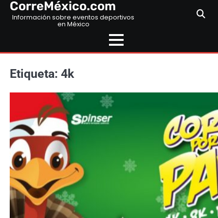
CorreMéxico.com
Skip
to
Información sobre eventos deportivos
en México
content
Etiqueta:
4k