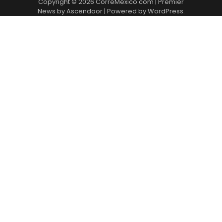
Copyright © 2026
CorreMéxico.com
| Premier
News by
Ascendoor
| Powered by
WordPress
.